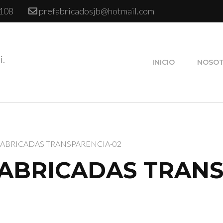
 108
prefabricadosjb@hotmail.com
i.
INICIO
NOSO
FABRICADAS TRANSPARENCIA-02
FABRICADAS TRANS