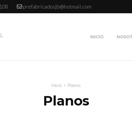
 108
prefabricadosjb@hotmail.com
i.
INICIO
NOSO
Inicio
>
Planos
Planos