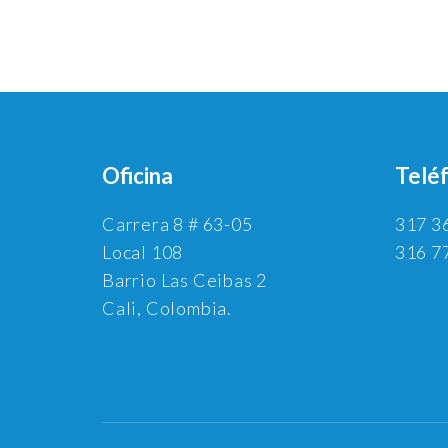
Oficina
Telé
Carrera 8 # 63-05
317 3
Local 108
316 7
Barrio Las Ceibas 2
Cali, Colombia.