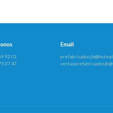
fonos
Email
69 92 01
prefabricadosjb@hotmai
75 07 47
ventasprefabricadosjb@