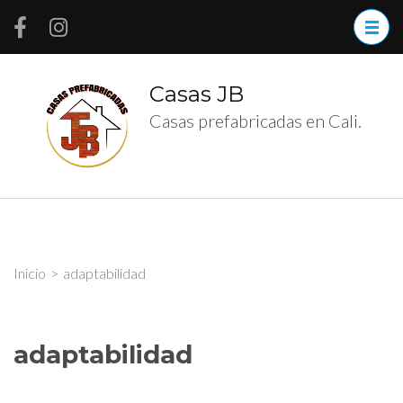
Saltar
al
contenido
(presiona
Casas JB
la
Casas prefabricadas en Cali.
tecla
Intro)
Inicio
>
adaptabilidad
adaptabilidad