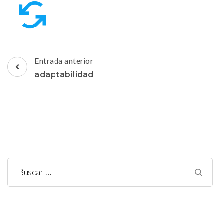
Navegación
Entrada anterior
de
adaptabilidad
entradas
Buscar: