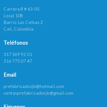
Carrera 8 # 63-05
Local 108
Barrio Las Ceibas 2
Cali, Colombia.
Teléfonos
317 369 92 01
316 775 07 47
Email
prefabricadosjb@hotmail.com
ventasprefabricadosjb@gmail.com
Síguenos