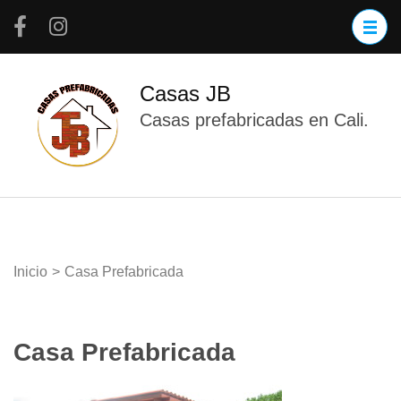
Saltar
al
contenido
(presiona
Casas JB
la
Casas prefabricadas en Cali.
tecla
Intro)
Inicio
>
Casa Prefabricada
Casa Prefabricada