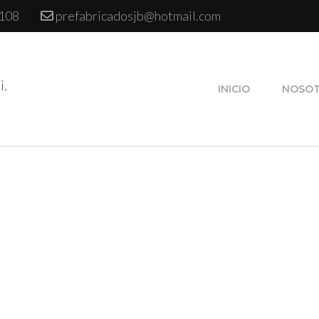
 108
prefabricadosjb@hotmail.com
i.
INICIO
NOSO