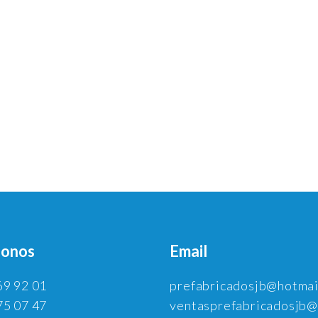
fonos
Email
69 92 01
prefabricadosjb@hotmai
75 07 47
ventasprefabricadosjb@