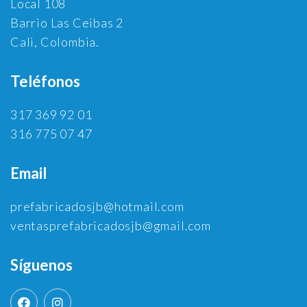
Local 108
Barrio Las Ceibas 2
Cali, Colombia.
Teléfonos
317 369 92 01
316 775 07 47
Email
prefabricadosjb@hotmail.com
ventasprefabricadosjb@gmail.com
Síguenos