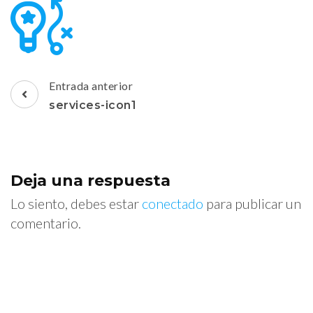
Navegación
Entrada anterior
de
services-icon1
entradas
Deja una respuesta
Lo siento, debes estar
conectado
para publicar un
comentario.