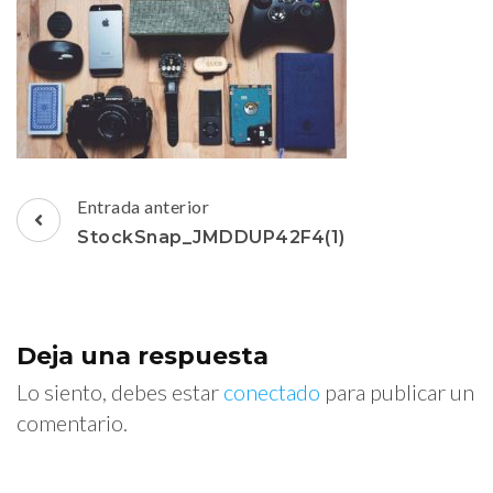
Navegación
Entrada anterior
de
StockSnap_JMDDUP42F4(1)
entradas
Deja una respuesta
Lo siento, debes estar
conectado
para publicar un
comentario.