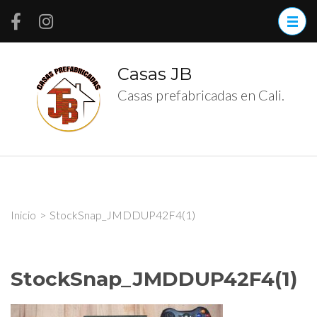
Saltar
al
contenido
(presiona
Casas JB
la
Casas prefabricadas en Cali.
tecla
Intro)
Inicio
>
StockSnap_JMDDUP42F4(1)
StockSnap_JMDDUP42F4(1)